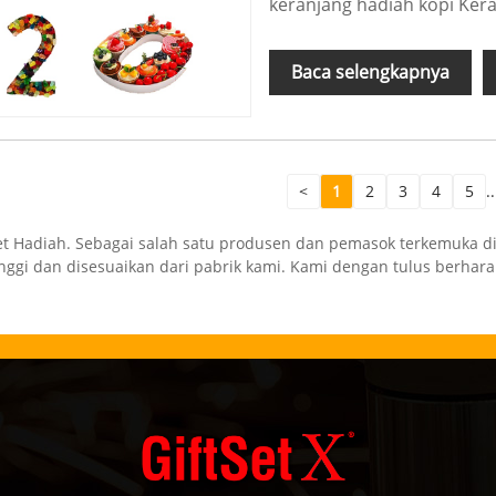
keranjang hadiah kopi Kera
Baca selengkapnya
<
1
2
3
4
5
..
Set Hadiah. Sebagai salah satu produsen dan pemasok terkemuka di
nggi dan disesuaikan dari pabrik kami. Kami dengan tulus berhar