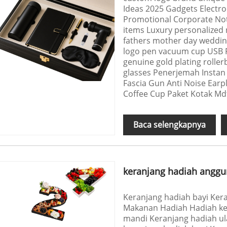
Ideas 2025 Gadgets Electro
Promotional Corporate Not
items Luxury personalized 
fathers mother day wedding 
logo pen vacuum cup USB F
genuine gold plating rolle
glasses Penerjemah Instan
Fascia Gun Anti Noise Ear
Coffee Cup Paket Kotak M
Baca selengkapnya
keranjang hadiah anggu
Keranjang hadiah bayi Ker
Makanan Hadiah Hadiah ker
mandi Keranjang hadiah ul