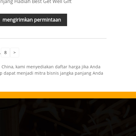
njang Hadiah Best Get Well Gift
mengirimkan permintaan
.
8
>
 China, kami menyediakan daftar harga jika Anda
ap dapat menjadi mitra bisnis jangka panjang Anda