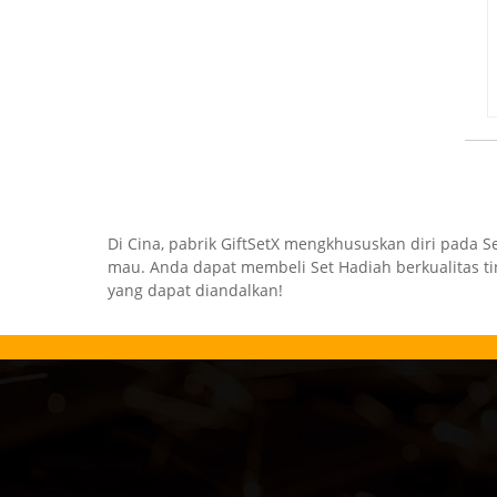
Di Cina, pabrik GiftSetX mengkhususkan diri pada 
mau. Anda dapat membeli Set Hadiah berkualitas ti
yang dapat diandalkan!