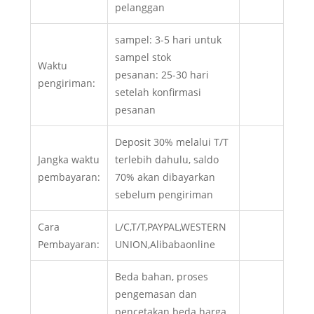
pelanggan
sampel: 3-5 hari untuk
sampel stok
Waktu
pesanan: 25-30 hari
pengiriman:
setelah konfirmasi
pesanan
Deposit 30% melalui T/T
Jangka waktu
terlebih dahulu, saldo
pembayaran:
70% akan dibayarkan
sebelum pengiriman
Cara
L/C,T/T,PAYPAL,WESTERN
Pembayaran:
UNION,Alibabaonline
Beda bahan, proses
pengemasan dan
pencetakan beda harga,